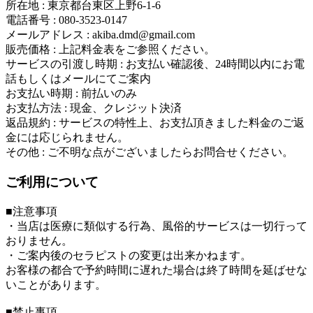
所在地 : 東京都台東区上野6-1-6
電話番号 : 080-3523-0147
メールアドレス : akiba.dmd@gmail.com
販売価格 : 上記料金表をご参照ください。
サービスの引渡し時期 : お支払い確認後、24時間以内にお電
話もしくはメールにてご案内
お支払い時期 : 前払いのみ
お支払方法 : 現金、クレジット決済
返品規約 : サービスの特性上、お支払頂きました料金のご返
金には応じられません。
その他 : ご不明な点がございましたらお問合せください。
ご利用について
■注意事項
・当店は医療に類似する行為、風俗的サービスは一切行って
おりません。
・ご案内後のセラピストの変更は出来かねます。
お客様の都合で予約時間に遅れた場合は終了時間を延ばせな
いことがあります。
■禁止事項